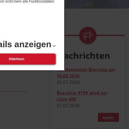
ch nicht mehr alle Funktionalitäten
ails anzeigen
nft
Nachrichten
Ablehnen
Bundesweiter Warntag am
10.09.2026
31.​07.​2026
Bus-Linie 9159 wird zur
Linie 400
27.​07.​2026
mehr