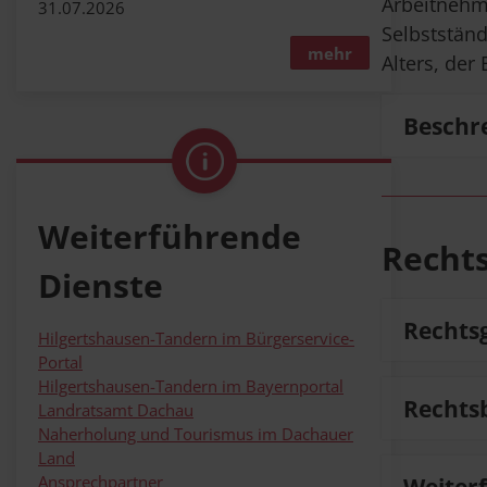
Arbeitnehm
31.07.2026
Selbststän
mehr
Alters, der
Beschr
Die geset
Sozialver
Weiterführende
Selbststä
Recht
nahezu a
Dienste
Rechts
Die Rent
Hilgertshausen-Tandern im Bürgerservice-
Arbeitge
Portal
Hilgertshausen-Tandern im Bayernportal
§ 23 Sozi
Rechts
Landratsamt Dachau
Sozialge
Im Wesen
Naherholung und Tourismus im Dachauer
§ 1 Gese
Gegen En
Land
Publizist
sonst zu 
Ansprechpartner
Weiter