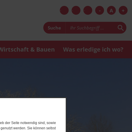
-
A
+
Suche
Wirtschaft & Bauen
Was erledige ich wo?
eb der Seite notwendig sind, sowie
e genutzt werden. Sie können selbst