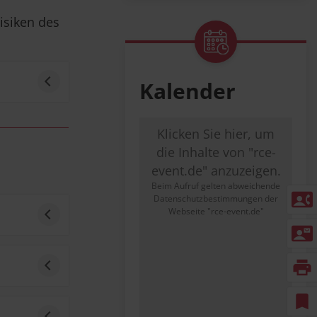
isiken des
Kalender
Klicken Sie hier, um
die Inhalte von "rce-
ng
event.de" anzuzeigen.
Beim Aufruf gelten abweichende
contact_phone
Datenschutzbestimmungen der
Webseite "rce-event.de"
 und der
contact_mail
print
tler und
e oder
bookmark