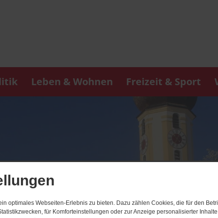
itik
Leben & Wohnen
Freizeit & Sport
ellungen
n optimales Webseiten-Erlebnis zu bieten. Dazu zählen Cookies, die für den Betri
tatistikzwecken, für Komforteinstellungen oder zur Anzeige personalisierter Inhalt