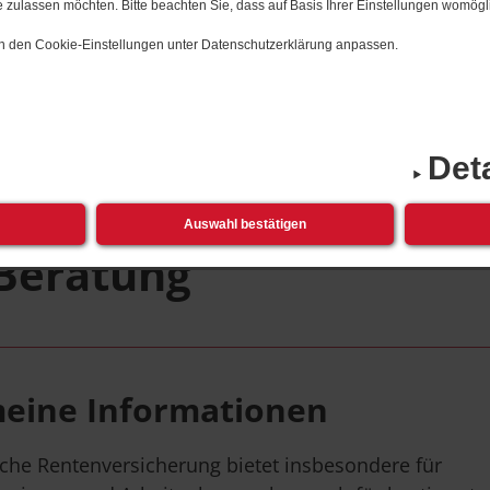
 zulassen möchten. Bitte beachten Sie, dass auf Basis Ihrer Einstellungen womögli
 in den Cookie-Einstellungen unter Datenschutzerklärung anpassen.
enversicherung; Auskunft und Beratung
Det
enversicherung; Ausku
Auswahl bestätigen
Beratung
meine Informationen
iche Rentenversicherung bietet insbesondere für