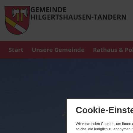
GEMEINDE
HILGERTSHAUSEN-TANDERN
Start
Unsere Gemeinde
Rathaus & Pol
Cookie-Einst
Wir verwenden Cookies, um Ihnen ei
solche, die lediglich zu anonymen S