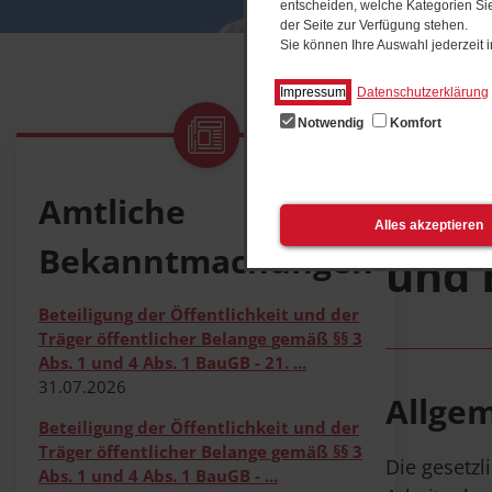
entscheiden, welche Kategorien Sie
der Seite zur Verfügung stehen.
Sie können Ihre Auswahl jederzeit
Impressum
Datenschutzerklärung
Notwendig
Komfort
Start
Rent
Rent
Amtliche
Alles akzeptieren
Bekanntmachungen
und 
Beteiligung der Öffentlichkeit und der
Träger öffentlicher Belange gemäß §§ 3
Abs. 1 und 4 Abs. 1 BauGB - 21. ...
31.07.2026
Allge
Beteiligung der Öffentlichkeit und der
Träger öffentlicher Belange gemäß §§ 3
Die gesetzl
Abs. 1 und 4 Abs. 1 BauGB - ...