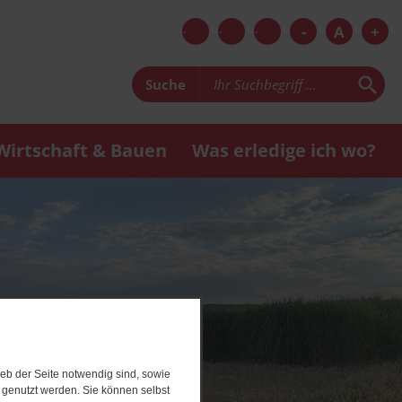
-
A
+
Suche
Wirtschaft & Bauen
Was erledige ich wo?
eb der Seite notwendig sind, sowie
e genutzt werden. Sie können selbst