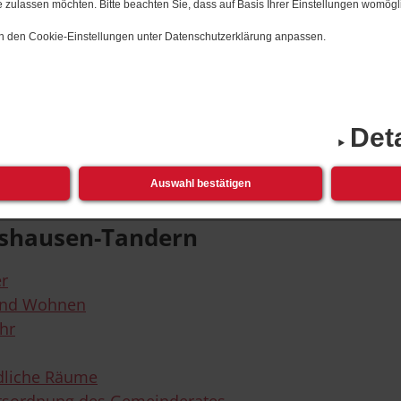
 zulassen möchten. Bitte beachten Sie, dass auf Basis Ihrer Einstellungen womögli
 in den Cookie-Einstellungen unter Datenschutzerklärung anpassen.
ungen
Det
ungen
Auswahl bestätigen
tshausen-Tandern
r
und Wohnen
hr
liche Räume
tsordnung des Gemeinderates