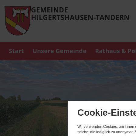
GEMEINDE
HILGERTSHAUSEN-TANDERN
Start
Unsere Gemeinde
Rathaus & Pol
Cookie-Einst
Wir verwenden Cookies, um Ihnen ei
solche, die lediglich zu anonymen S