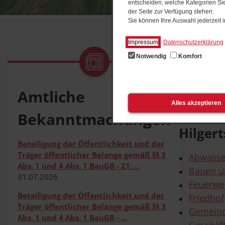
entscheiden, welche Kategorien Sie
der Seite zur Verfügung stehen.
Sie können Ihre Auswahl jederzeit
Impressum
Datenschutzerklärung
Notwendig
Komfort
Start
Satz
Satz
Amtliche
Alles akzeptieren
Bekanntmachungen
Hilger
Beteiligung der Öffentlichkeit und der
Träger öffentlicher Belange gemäß §§ 3
Abwasse
Abs. 1 und 4 Abs. 1 BauGB - 21. ...
Bauen 
31.07.2026
Feuerwe
Beteiligung der Öffentlichkeit und der
Friedhof
Träger öffentlicher Belange gemäß §§ 3
Gemeind
Abs. 1 und 4 Abs. 1 BauGB - ...
Geschäf