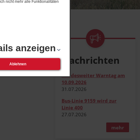
ch nicht mehr alle Funktionalitäten
ails anzeigen
Nachrichten
Ablehnen
Bundesweiter Warntag am
10.09.2026
31.​07.​2026
Bus-Linie 9159 wird zur
Linie 400
27.​07.​2026
mehr