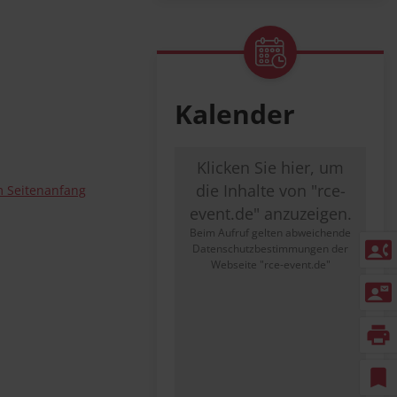
Kalender
Klicken Sie hier, um
die Inhalte von "rce-
 Seitenanfang
event.de" anzuzeigen.
Beim Aufruf gelten abweichende
contact_phone
Datenschutzbestimmungen der
Webseite "rce-event.de"
contact_mail
print
bookmark