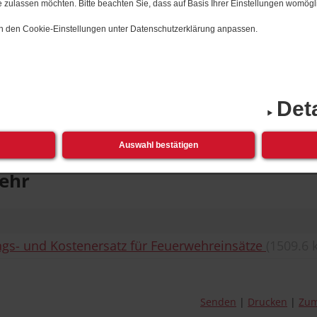
 zulassen möchten. Bitte beachten Sie, dass auf Basis Ihrer Einstellungen womögli
 in den Cookie-Einstellungen unter Datenschutzerklärung anpassen.
rwehr
Det
ungen
Auswahl bestätigen
ehr
s- und Kostenersatz für Feuerwehreinsätze
(1509.6 
Senden
Drucken
Zum