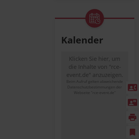
Kalender
Klicken Sie hier, um
die Inhalte von "rce-
event.de" anzuzeigen.
Beim Aufruf gelten abweichende
contact_phone
Datenschutzbestimmungen der
Webseite "rce-event.de"
contact_mail
print
bookmark