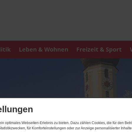
itik
Leben & Wohnen
Freizeit & Sport
ellungen
n optimales Webseiten-Erlebnis zu bieten. Dazu zählen Cookies, die für den Betri
tatistikzwecken, für Komforteinstellungen oder zur Anzeige personalisierter Inhalt