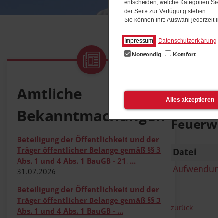
entscheiden, welche Kategorien Sie
der Seite zur Verfügung stehen.
Sie können Ihre Auswahl jederzeit
Impressum
Datenschutzerklärung
Notwendig
Komfort
Start
Feue
Satz
Amtliche
Alles akzeptieren
Bekanntmachungen
Feuerw
Beteiligung der Öffentlichkeit und der
Träger öffentlicher Belange gemäß §§ 3
Datei
Abs. 1 und 4 Abs. 1 BauGB - 21. ...
Aufwendung
31.07.2026
Beteiligung der Öffentlichkeit und der
Träger öffentlicher Belange gemäß §§ 3
zurück
Abs. 1 und 4 Abs. 1 BauGB - ...