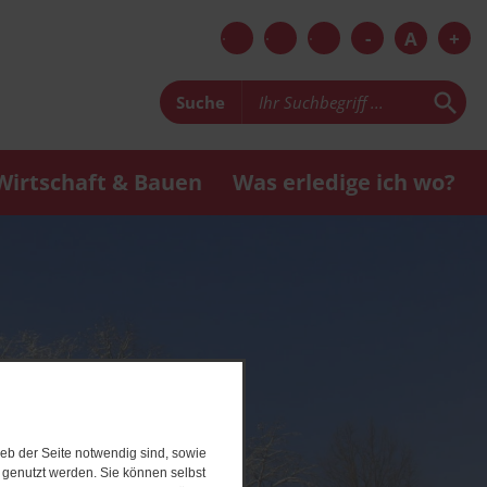
-
A
+
Suche
Wirtschaft & Bauen
Was erledige ich wo?
eb der Seite notwendig sind, sowie
e genutzt werden. Sie können selbst