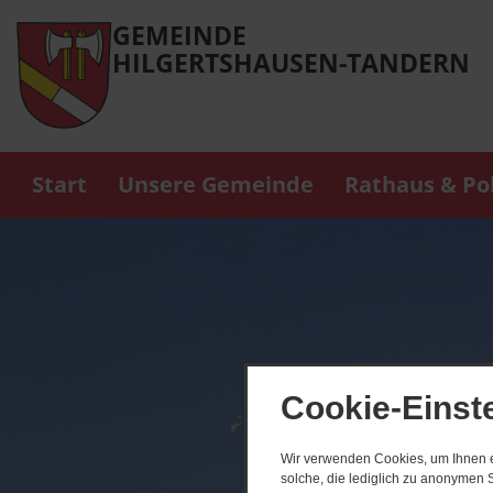
GEMEINDE
HILGERTSHAUSEN-TANDERN
Start
Unsere Gemeinde
Rathaus & Pol
Cookie-Einst
Wir verwenden Cookies, um Ihnen ei
solche, die lediglich zu anonymen S