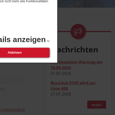
ch nicht mehr alle Funktionalitäten
ails anzeigen
Nachrichten
Ablehnen
Bundesweiter Warntag am
10.09.2026
31.​07.​2026
Bus-Linie 9159 wird zur
Linie 400
kB)
27.​07.​2026
mehr
 Seitenanfang